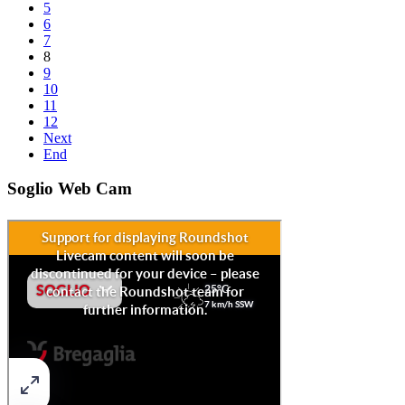
5
6
7
8
9
10
11
12
Next
End
Soglio Web Cam