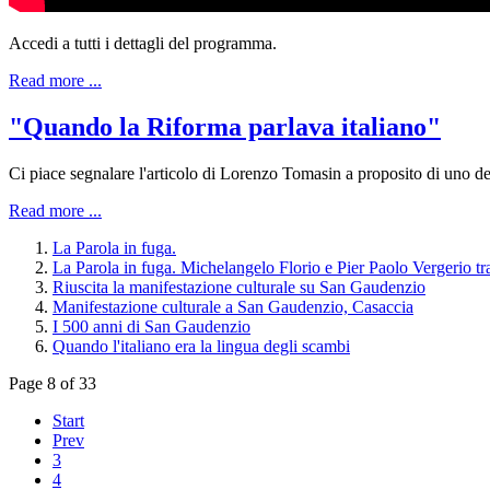
Accedi a tutti i dettagli del programma.
Read more ...
"Quando la Riforma parlava italiano"
Ci piace segnalare l'articolo di Lorenzo Tomasin a proposito di uno dei 
Read more ...
La Parola in fuga.
La Parola in fuga. Michelangelo Florio e Pier Paolo Vergerio tra 
Riuscita la manifestazione culturale su San Gaudenzio
Manifestazione culturale a San Gaudenzio, Casaccia
I 500 anni di San Gaudenzio
Quando l'italiano era la lingua degli scambi
Page 8 of 33
Start
Prev
3
4