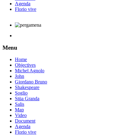
Agenda
Florio vive
Menu
Home
Objectives
Michel Agnolo
John
Giordano Bruno
Shakespeare
Soglio
Stüa Granda
Salis
Map
Video
Document
Agenda
Florio vive