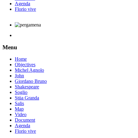
Agenda
Florio vive
Menu
Home
Objectives
Michel Agnolo
John
Giordano Bruno
Shakespeare
Soglio
Stüa Granda
Salis
Map
Video
Document
Agenda
Florio vive