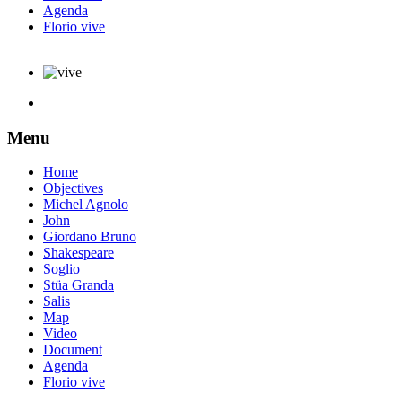
Agenda
Florio vive
Menu
Home
Objectives
Michel Agnolo
John
Giordano Bruno
Shakespeare
Soglio
Stüa Granda
Salis
Map
Video
Document
Agenda
Florio vive