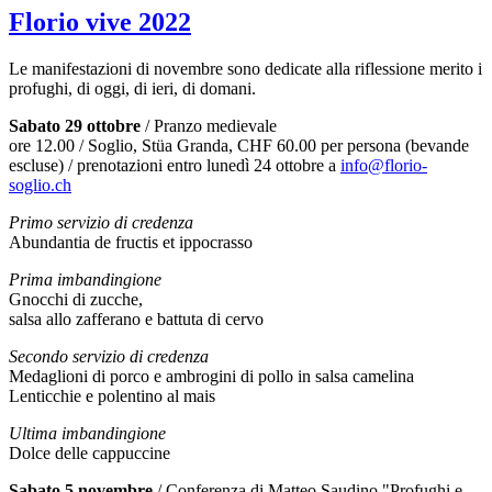
Florio vive 2022
Le manifestazioni di novembre sono dedicate alla riflessione merito i
profughi, di oggi, di ieri, di domani.
Sabato 29 ottobre
/ Pranzo medievale
ore 12.00 / Soglio, Stüa Granda, CHF 60.00 per persona (bevande
escluse) / prenotazioni entro lunedì 24 ottobre a
info@florio-
soglio.ch
Primo servizio di credenza
Abundantia de fructis et ippocrasso
Prima imbandingione
Gnocchi di zucche,
salsa allo zafferano e battuta di cervo
Secondo servizio di credenza
Medaglioni di porco e ambrogini di pollo in salsa camelina
Lenticchie e polentino al mais
Ultima imbandingione
Dolce delle cappuccine
Sabato 5 novembre
/ Conferenza di Matteo Saudino "Profughi e