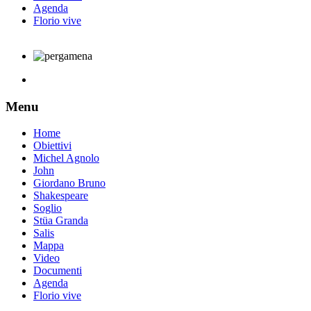
Agenda
Florio vive
Menu
Home
Obiettivi
Michel Agnolo
John
Giordano Bruno
Shakespeare
Soglio
Stüa Granda
Salis
Mappa
Video
Documenti
Agenda
Florio vive