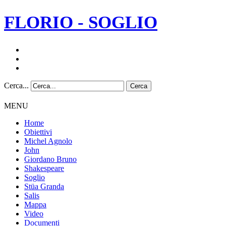
FLORIO - SOGLIO
Cerca...
Cerca
MENU
Home
Obiettivi
Michel Agnolo
John
Giordano Bruno
Shakespeare
Soglio
Stüa Granda
Salis
Mappa
Video
Documenti