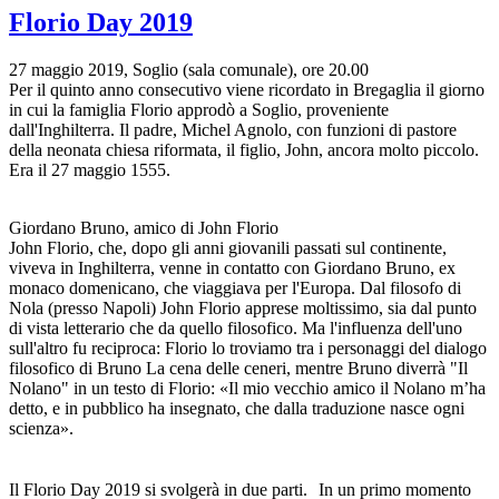
Florio Day 2019
27 maggio 2019, Soglio (sala comunale), ore 20.00
Per il quinto anno consecutivo viene ricordato in Bregaglia il giorno
in cui la famiglia Florio approdò a Soglio, proveniente
dall'Inghilterra. Il padre, Michel Agnolo, con funzioni di pastore
della neonata chiesa riformata, il figlio, John, ancora molto piccolo.
Era il 27 maggio 1555.
Giordano Bruno, amico di John Florio
John Florio, che, dopo gli anni giovanili passati sul continente,
viveva in Inghilterra, venne in contatto con Giordano Bruno, ex
monaco domenicano, che viaggiava per l'Europa. Dal filosofo di
Nola (presso Napoli) John Florio apprese moltissimo, sia dal punto
di vista letterario che da quello filosofico. Ma l'influenza dell'uno
sull'altro fu reciproca: Florio lo troviamo tra i personaggi del dialogo
filosofico di Bruno La cena delle ceneri, mentre Bruno diverrà "Il
Nolano" in un testo di Florio: «Il mio vecchio amico il Nolano m’ha
detto, e in pubblico ha insegnato, che dalla traduzione nasce ogni
scienza».
Il Florio Day 2019 si svolgerà in due parti. In un primo momento