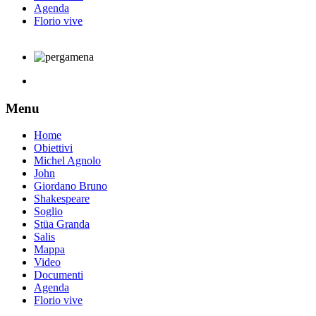
Agenda
Florio vive
Menu
Home
Obiettivi
Michel Agnolo
John
Giordano Bruno
Shakespeare
Soglio
Stüa Granda
Salis
Mappa
Video
Documenti
Agenda
Florio vive