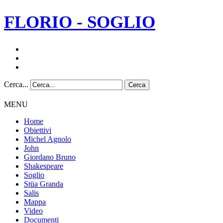
FLORIO - SOGLIO
Cerca...
Cerca
MENU
Home
Obiettivi
Michel Agnolo
John
Giordano Bruno
Shakespeare
Soglio
Stüa Granda
Salis
Mappa
Video
Documenti