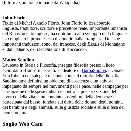
(Informazioni tratte in parte da Wikipedia)
John Florio
Figlio di Michel Agnolo Florio, John Florio fu lessicografo,
linguista, traduttore, scrittore e precettore reale. Importante umanista
del Rinascimento inglese, ha contribuito allo sviluppo della lingua e
ha compilato il primo esteso dizionario italiano-inglese. Due sue
importanti traduzioni sono, dal francese, degli
Essais
di Montaigne
e, dall'italiano, del
Decamerone
di Boccaccio.
Matteo Saudino
Laureato in Storia e Filosofia, insegna filosofia presso il liceo
"Giordano Bruno" di Torino. È ideatore di
BarbaSophia
, il canale
YouTube in cui spiega e racconta concetti e storia della filosofia.
Saudino ama definirsi un obiettore di coscienza e un attivista
impegnato da sempre nei movimenti per la pace, nelle campagne per
la riduzione delle spese militari e contro la precarizzazione del
lavoro e della vita; e un convinto sostenitore della democrazia
partecipata dal basso, fondata sui diritti delle donne, degli uomini,
dei bambini e degli animali, sulla giustizia sociale e sulla difesa dei
beni comuni.
Soglio Web Cam