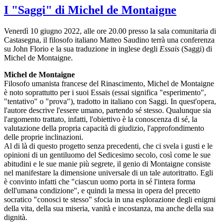
I "Saggi" di Michel de Montaigne
Venerdì 10 giugno 2022, alle ore 20.00 presso la sala comunitaria di
Castasegna, il filosofo italiano Matteo Saudino terrà una conferenza
su John Florio e la sua traduzione in inglese degli
Essais
(Saggi) di
Michel de Montaigne.
Michel de Montaigne
Filosofo umanista francese del Rinascimento, Michel de Montaigne
è noto soprattutto per i suoi Essais (essai significa "esperimento",
"tentativo" o "prova"), tradotto in italiano con Saggi. In quest'opera,
l'autore descrive l'essere umano, partendo sé stesso. Qualunque sia
l'argomento trattato, infatti, l'obiettivo è la conoscenza di sé, la
valutazione della propria capacità di giudizio, l'approfondimento
delle proprie inclinazioni.
Al di là di questo progetto senza precedenti, che ci svela i gusti e le
opinioni di un gentiluomo del Sedicesimo secolo, così come le sue
abitudini e le sue manie più segrete, il genio di Montaigne consiste
nel manifestare la dimensione universale di un tale autoritratto. Egli
è convinto infatti che "ciascun uomo porta in sé l'intera forma
dell'umana condizione", e quindi la messa in opera del precetto
socratico "conosci te stesso" sfocia in una esplorazione degli enigmi
della vita, della sua miseria, vanità e incostanza, ma anche della sua
dignità.