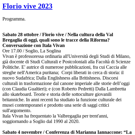
Florio vive 2023
Programma.
Sabato 28 ottobre / Florio vive / Nella cultura della Val
Bregaglia di oggi, quali sono le tracce della Riforma?
Conversazione con Itala Vivan
Ore 17.00 / Soglio, La Soglina
Vivan è professoressa ordinaria all'Università degli Studi di Milano,
già docente di Studi Culturali e Postcoloniali alla Facoltà di Scienze
Politiche. E' autrice di numerose pubblicazioni, fra cui Caccia alle
streghe nell'America puritana; Corpi liberati in cerca di storia: il
nuovo Sudafrica; Dalla Englishness alla Britishness. Discorsi
culturali in trasformazione dal canone imperiale alle storie dell’oggi
(con Claudia Gualtieri); e (con Roberto Pedretti) Dalla Lambretta
allo skateboard. Teorie e storia delle sottoculture giovanili
britanniche. In anni recenti ha studiato la funzione culturale dei
musei contemporanei e prodotto una serie di saggi critici
sull'argomento.
Itala Vivan ha frequentato la Valbregaglia per trent'anni,
soggiornando a Soglio dal 1990 al 2020.
Sabato 4 novembre / Conferenza di Marianna Iannaccone: “La