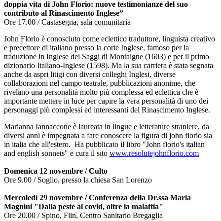
doppia vita di John Florio: nuove testimonianze del suo
contributo al Rinascimento Inglese”
Ore 17.00 / Castasegna, sala comunitaria
John Florio è conosciuto come eclettico traduttore, linguista creativo
e precettore di italiano presso la corte Inglese, famoso per la
traduzione in Inglese dei Saggi di Montaigne (1603) e per il primo
dizionario Italiano-Inglese (1598). Ma la sua carriera è stata segnata
anche da aspri litigi con diversi colleghi Inglesi, diverse
collaborazioni nel campo teatrale, pubblicazioni anonime, che
rivelano una personalità molto più complessa ed eclettica che è
importante mettere in luce per capire la vera personalità di uno dei
personaggi più complessi ed interessanti del Rinascimento Inglese.
Marianna Iannaccone è laureata in lingue e letterature straniere, da
diversi anni è impegnata a fare conoscere la figura di john florio sia
in italia che all'estero. Ha pubblicato il libro "John florio's italian
and english sonnets" e cura il sito
www.resolutejohnflorio.com
Domenica 12 novembre / Culto
Ore 9.00 / Soglio, presso la chiesa San Lorenzo
Mercoledì 29 novembre / Conferenza della Dr.ssa Maria
Magnini "
Dalla peste al covid, oltre la malattia
"
Ore 20.00 / Spino, Flin, Centro Sanitario Bregaglia