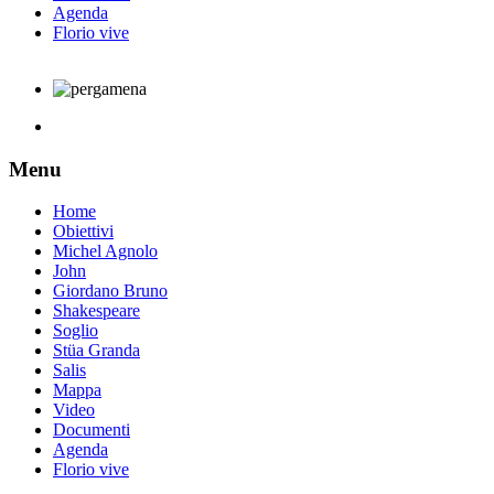
Agenda
Florio vive
Menu
Home
Obiettivi
Michel Agnolo
John
Giordano Bruno
Shakespeare
Soglio
Stüa Granda
Salis
Mappa
Video
Documenti
Agenda
Florio vive