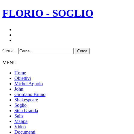
FLORIO - SOGLIO
Cerca...
Cerca
MENU
Home
Obiettivi
Michel Agnolo
John
Giordano Bruno
Shakespeare
Soglio
Stüa Granda
Salis
Mappa
Video
Documenti