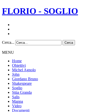
FLORIO - SOGLIO
Cerca...
Cerca
MENU
Home
Obiettivi
Michel Agnolo
John
Giordano Bruno
Shakespeare
Soglio
Stüa Granda
Salis
Mappa
Video
Documenti