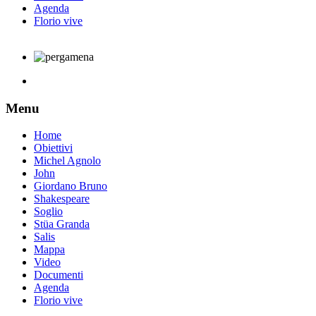
Agenda
Florio vive
Menu
Home
Obiettivi
Michel Agnolo
John
Giordano Bruno
Shakespeare
Soglio
Stüa Granda
Salis
Mappa
Video
Documenti
Agenda
Florio vive