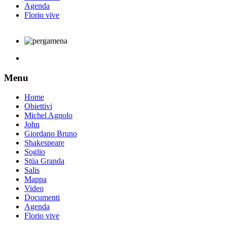
Agenda
Florio vive
Menu
Home
Obiettivi
Michel Agnolo
John
Giordano Bruno
Shakespeare
Soglio
Stüa Granda
Salis
Mappa
Video
Documenti
Agenda
Florio vive