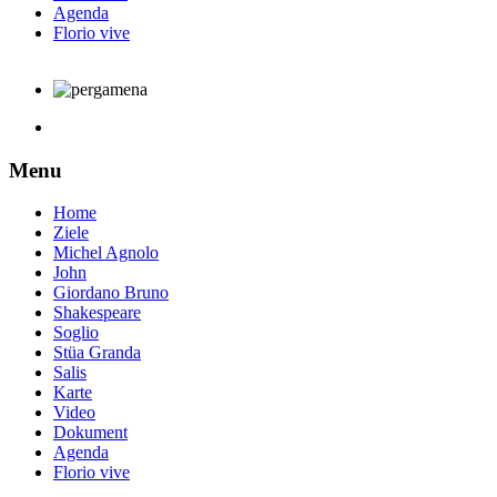
Agenda
Florio vive
Menu
Home
Ziele
Michel Agnolo
John
Giordano Bruno
Shakespeare
Soglio
Stüa Granda
Salis
Karte
Video
Dokument
Agenda
Florio vive