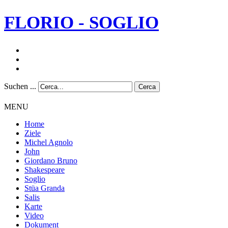
FLORIO - SOGLIO
Suchen ...
Cerca
MENU
Home
Ziele
Michel Agnolo
John
Giordano Bruno
Shakespeare
Soglio
Stüa Granda
Salis
Karte
Video
Dokument