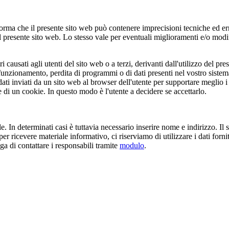
ma che il presente sito web può contenere imprecisioni tecniche ed errori
resente sito web. Lo stesso vale per eventuali miglioramenti e/o modifi
tri causati agli utenti del sito web o a terzi, derivanti dall'utilizzo del
nel funzionamento, perdita di programmi o di dati presenti nel vostro sist
dati inviati da un sito web al browser dell'utente per supportare meglio i 
 di un cookie. In questo modo è l'utente a decidere se accettarlo.
e. In determinati casi è tuttavia necessario inserire nome e indirizzo. I
 per ricevere materiale informativo, ci riserviamo di utilizzare i dati for
ega di contattare i responsabili tramite
modulo
.