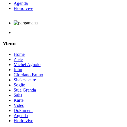
Agenda
Florio vive
Menu
Home
Ziele
Michel Agnolo
John
Giordano Bruno
Shakespeare
Soglio
Stüa Granda
Salis
Karte
Video
Dokument
Agenda
Florio vive