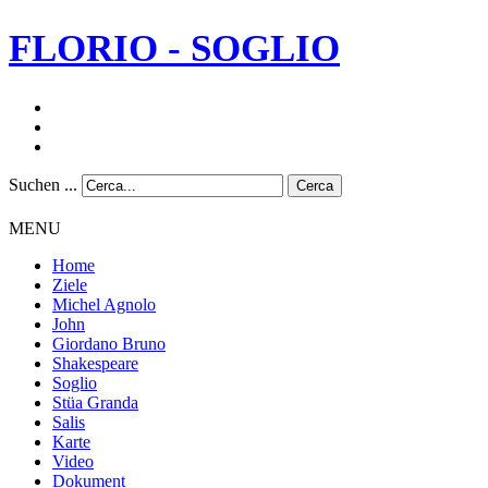
FLORIO - SOGLIO
Suchen ...
Cerca
MENU
Home
Ziele
Michel Agnolo
John
Giordano Bruno
Shakespeare
Soglio
Stüa Granda
Salis
Karte
Video
Dokument