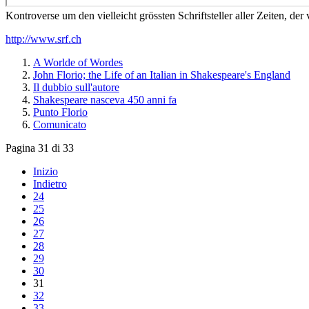
Kontroverse um den vielleicht grössten Schriftsteller aller Zeiten, d
http://www.srf.ch
A Worlde of Wordes
John Florio; the Life of an Italian in Shakespeare's England
Il dubbio sull'autore
Shakespeare nasceva 450 anni fa
Punto Florio
Comunicato
Pagina 31 di 33
Inizio
Indietro
24
25
26
27
28
29
30
31
32
33