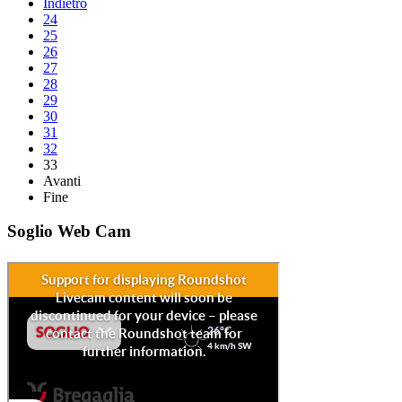
Indietro
24
25
26
27
28
29
30
31
32
33
Avanti
Fine
Soglio Web Cam