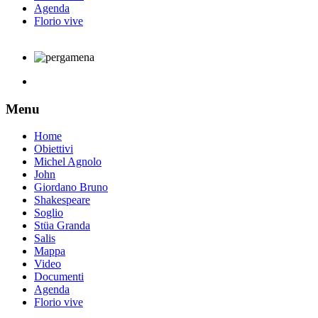
Agenda
Florio vive
Menu
Home
Obiettivi
Michel Agnolo
John
Giordano Bruno
Shakespeare
Soglio
Stüa Granda
Salis
Mappa
Video
Documenti
Agenda
Florio vive