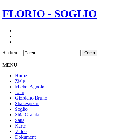
FLORIO - SOGLIO
Suchen ...
Cerca
MENU
Home
Ziele
Michel Agnolo
John
Giordano Bruno
Shakespeare
Soglio
Stüa Granda
Salis
Karte
Video
Dokument