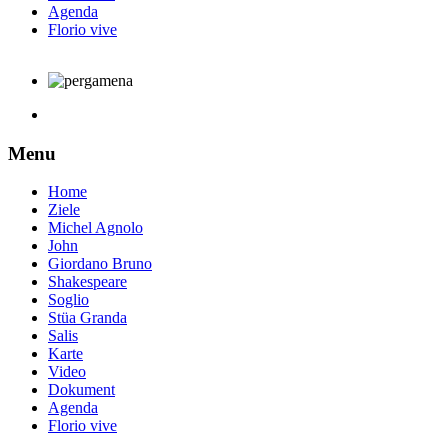
Agenda
Florio vive
Menu
Home
Ziele
Michel Agnolo
John
Giordano Bruno
Shakespeare
Soglio
Stüa Granda
Salis
Karte
Video
Dokument
Agenda
Florio vive