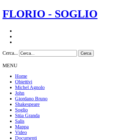
FLORIO - SOGLIO
Cerca...
Cerca
MENU
Home
Obiettivi
Michel Agnolo
John
Giordano Bruno
Shakespeare
Soglio
Stüa Granda
Salis
Mappa
Video
Documenti