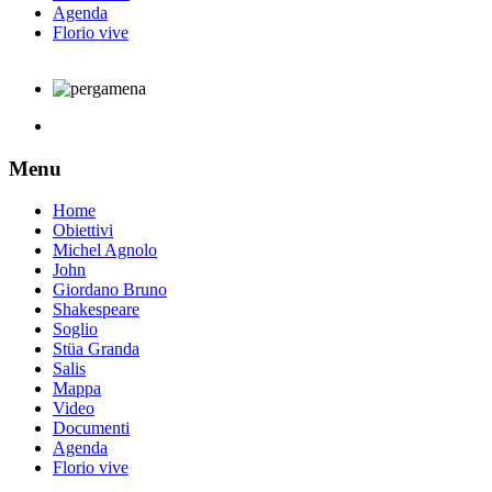
Agenda
Florio vive
Menu
Home
Obiettivi
Michel Agnolo
John
Giordano Bruno
Shakespeare
Soglio
Stüa Granda
Salis
Mappa
Video
Documenti
Agenda
Florio vive